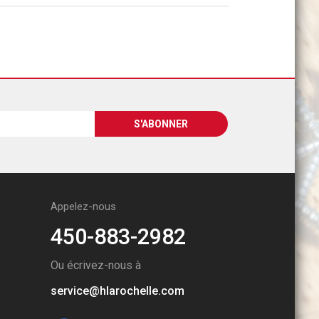
Appelez-nous
450-883-2982
Ou écrivez-nous à
service@hlarochelle.com