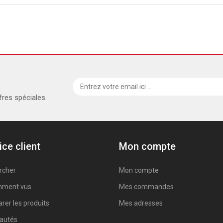
fres spéciales.
ice client
Mon compte
rcher
Mon compte
ment vus
Mes commandes
er les produits
Mes adresses
autés