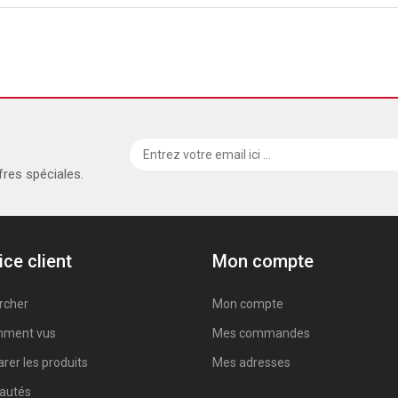
fres spéciales.
ice client
Mon compte
rcher
Mon compte
ment vus
Mes commandes
er les produits
Mes adresses
autés