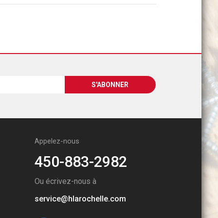
Appelez-nous
450-883-2982
Ou écrivez-nous à
service@hlarochelle.com