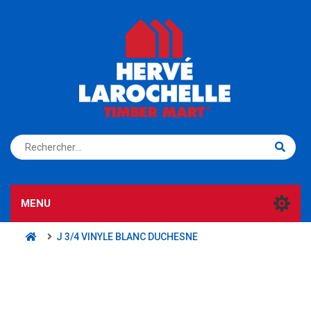
S'ENREGISTRER
CONNEXION
MENU
J 3/4 VINYLE BLANC DUCHESNE