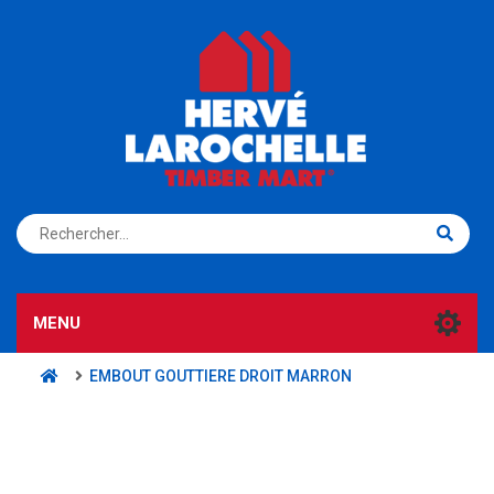
S'ENREGISTRER
CONNEXION
MENU
EMBOUT GOUTTIERE DROIT MARRON