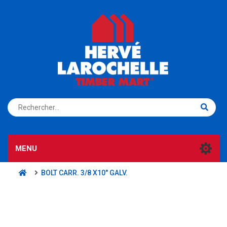
S'ENREGISTRER
CONNEXION
MENU
BOLT CARR. 3/8 X10" GALV.