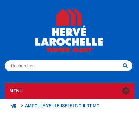
S'ENREGISTRER
CONNEXION
MENU
AMPOULE VEILLEUSE?BLC CULOT MO